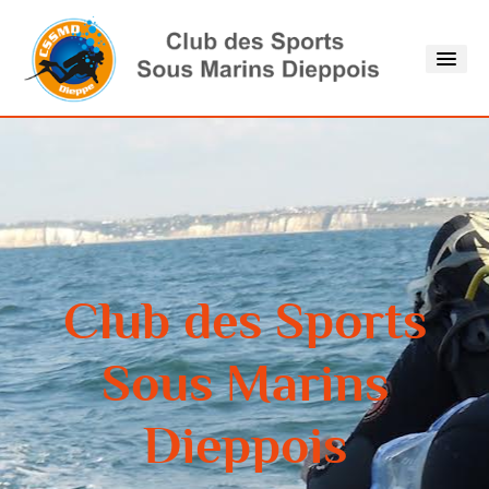
Accueil
Actualités
le CSSMD
Club des Sports
Ecole de plongée
Sous Marins
Dieppois
Sorties en mer